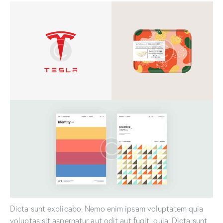
Dicta sunt explicabo. Nemo enim ipsam voluptatem quia
voluptas sit aspernatur aut odit aut fugit, quia. Dicta sunt