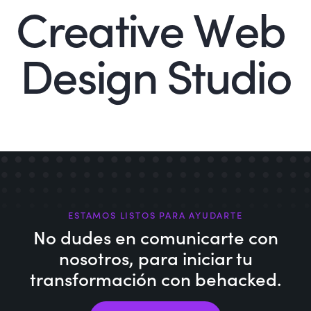
C
r
e
a
t
i
v
e
W
e
b
D
e
s
i
g
n
S
t
u
d
i
o
ESTAMOS LISTOS PARA AYUDARTE
No dudes en comunicarte con
nosotros,
para iniciar tu
transformación con behacked.