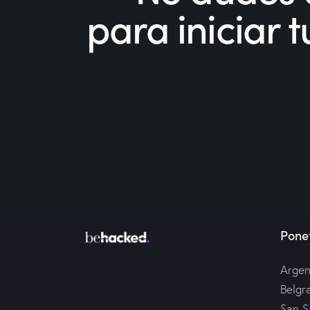
para iniciar
Ponet
Argen
Belgr
San S