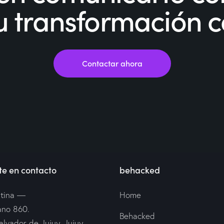
 tu transformación 
Contactar ahora
e en contacto
behacked
tina —
Home
ano 860.
Behacked
alvador de Jujuy, Jujuy.