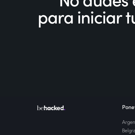
para iniciar
Ponet
Argen
Belgr