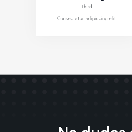
Third
Consectetur adipiscing elit
No dudes 