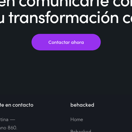
 tu transformación 
Contactar ahora
e en contacto
behacked
tina —
Home
ano 860.
Behacked