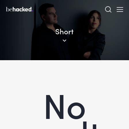
Short
No