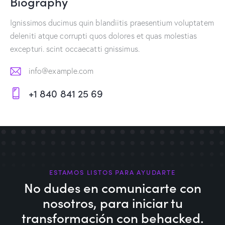
Biography
Ignissimos ducimus quin blandiitis praesentium voluptatem
deleniti atque corrupti quos dolores et quas molestias
excepturi. scint occaecatti gnissimus.
info@example.com
E-
+1 840 841 25 69
m
Ph
ail:
on
e:
ESTAMOS LISTOS PARA AYUDARTE
No dudes en comunicarte con
nosotros,
para iniciar tu
transformación con behacked.