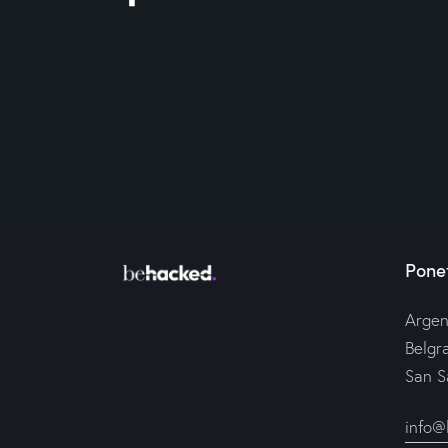
Ponet
Argen
Belgr
San S
info@