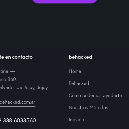
e en contacto
behacked
tina —
Home
ano 860.
Behacked
alvador de Jujuy, Jujuy.
Cómo podemos ayudarte
behacked.com.ar
Nuestros Métodos
9 388 6033560
Impacto