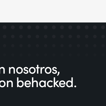
 nosotros,
con behacked.