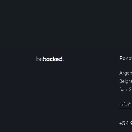
Ponet
Argen
Belgr
San S
info@
+54 